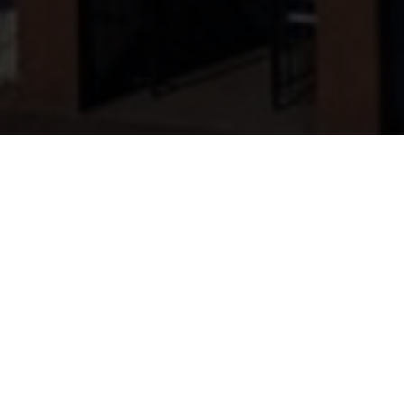
WAT BIEDEN WIJ?
WIE ZIJN WIJ?
ONZE PROJECTEN
VACATURES
CONTACT
+31 (0)76 5144 601
info@occ.nl