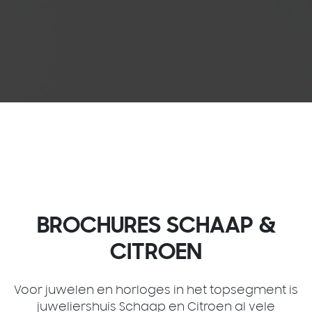
WAT BIEDEN WIJ?
WIE ZIJN WIJ?
ONZE PROJECTEN
VACATURES
CONTACT
BROCHURES SCHAAP &
CITROEN
+31 (0)76 5144 601
info@occ.nl
Voor juwelen en horloges in het topsegment is
juweliershuis Schaap en Citroen al vele